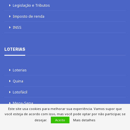
Legislação e Tributos
Imposto de renda
INSS
LOTERIAS
Loterias
Quina
Lotofácil
Mega-Sena
Este site usa cookies para melhorar sua experiência. Vamos supor que
Tele sena
você esteja de acordo com isso, mas você pode optar por não participar, se
desejar.
Aceito
Mais detalhes