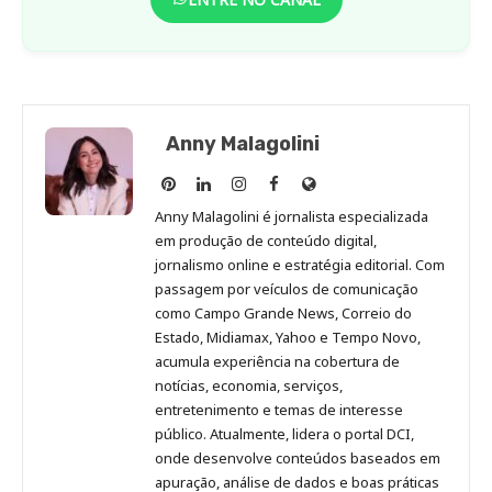
Anny Malagolini
Anny
Anny
Anny
Anny
Site
Malagolini
Malagolini
Malagolini
Malagolini
de
Anny Malagolini é jornalista especializada
no
no
no
no
Anny
em produção de conteúdo digital,
Pinterest
LinkedIn
Instagram
Facebook
Malagolini
jornalismo online e estratégia editorial. Com
passagem por veículos de comunicação
como Campo Grande News, Correio do
Estado, Midiamax, Yahoo e Tempo Novo,
acumula experiência na cobertura de
notícias, economia, serviços,
entretenimento e temas de interesse
público. Atualmente, lidera o portal DCI,
onde desenvolve conteúdos baseados em
apuração, análise de dados e boas práticas