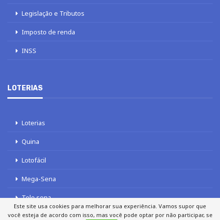
Legislação e Tributos
Imposto de renda
INSS
LOTERIAS
Loterias
Quina
Lotofácil
Mega-Sena
Tele sena
Este site usa cookies para melhorar sua experiência. Vamos supor que
você esteja de acordo com isso, mas você pode optar por não participar, se