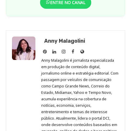
ENTRE NO CANAL
Anny Malagolini
Anny
Anny
Anny
Anny
Site
Malagolini
Malagolini
Malagolini
Malagolini
de
Anny Malagolini é jornalista especializada
no
no
no
no
Anny
em produção de conteúdo digital,
Pinterest
LinkedIn
Instagram
Facebook
Malagolini
jornalismo online e estratégia editorial. Com
passagem por veículos de comunicação
como Campo Grande News, Correio do
Estado, Midiamax, Yahoo e Tempo Novo,
acumula experiência na cobertura de
notícias, economia, serviços,
entretenimento e temas de interesse
público. Atualmente, lidera o portal DCI,
onde desenvolve conteúdos baseados em
apuração, análise de dados e boas práticas