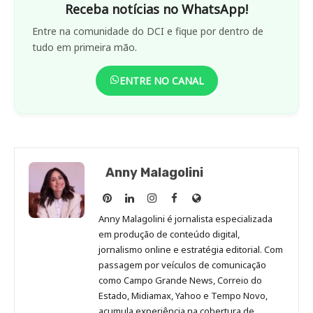
Receba notícias no WhatsApp!
Entre na comunidade do DCI e fique por dentro de
tudo em primeira mão.
ENTRE NO CANAL
Anny Malagolini
Anny
Anny
Anny
Anny
Site
Malagolini
Malagolini
Malagolini
Malagolini
de
Anny Malagolini é jornalista especializada
no
no
no
no
Anny
em produção de conteúdo digital,
Pinterest
LinkedIn
Instagram
Facebook
Malagolini
jornalismo online e estratégia editorial. Com
passagem por veículos de comunicação
como Campo Grande News, Correio do
Estado, Midiamax, Yahoo e Tempo Novo,
acumula experiência na cobertura de