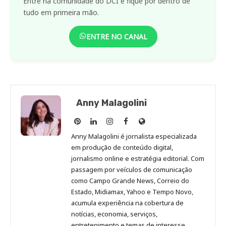
Entre na comunidade do DCI e fique por dentro de
tudo em primeira mão.
ENTRE NO CANAL
Anny Malagolini
Anny
Anny
Anny
Anny
Site
Malagolini
Malagolini
Malagolini
Malagolini
de
Anny Malagolini é jornalista especializada
no
no
no
no
Anny
em produção de conteúdo digital,
Pinterest
LinkedIn
Instagram
Facebook
Malagolini
jornalismo online e estratégia editorial. Com
passagem por veículos de comunicação
como Campo Grande News, Correio do
Estado, Midiamax, Yahoo e Tempo Novo,
acumula experiência na cobertura de
notícias, economia, serviços,
entretenimento e temas de interesse