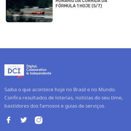
HORÁRIO DA CORRIDA DA
FÓRMULA 1 HOJE (5/7)
Saiba o que acontece hoje no Brasil e no Mundo.
Confira resultados de loterias, notícias do seu time,
bastidores dos famosos e guias de serviços.