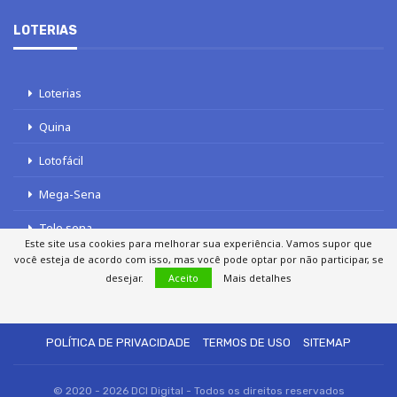
LOTERIAS
Loterias
Quina
Lotofácil
Mega-Sena
Tele sena
Este site usa cookies para melhorar sua experiência. Vamos supor que
você esteja de acordo com isso, mas você pode optar por não participar, se
desejar.
Aceito
Mais detalhes
SOBRE NÓS
AUTORES
FALE COM O JORNAL DCI
POLÍTICA DE PRIVACIDADE
TERMOS DE USO
SITEMAP
© 2020 - 2026 DCI Digital - Todos os direitos reservados