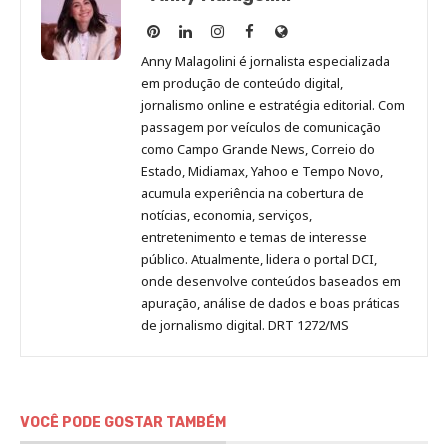
Anny
Anny
Anny
Anny
Site
Malagolini
Malagolini
Malagolini
Malagolini
de
Anny Malagolini é jornalista especializada
no
no
no
no
Anny
em produção de conteúdo digital,
Pinterest
LinkedIn
Instagram
Facebook
Malagolini
jornalismo online e estratégia editorial. Com
passagem por veículos de comunicação
como Campo Grande News, Correio do
Estado, Midiamax, Yahoo e Tempo Novo,
acumula experiência na cobertura de
notícias, economia, serviços,
entretenimento e temas de interesse
público. Atualmente, lidera o portal DCI,
onde desenvolve conteúdos baseados em
apuração, análise de dados e boas práticas
de jornalismo digital. DRT 1272/MS
VOCÊ PODE GOSTAR TAMBÉM