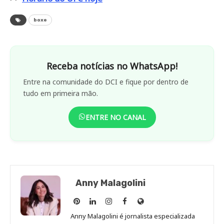
boxe
Receba notícias no WhatsApp!
Entre na comunidade do DCI e fique por dentro de
tudo em primeira mão.
ENTRE NO CANAL
Anny Malagolini
Anny
Anny
Anny
Anny
Site
Malagolini
Malagolini
Malagolini
Malagolini
de
Anny Malagolini é jornalista especializada