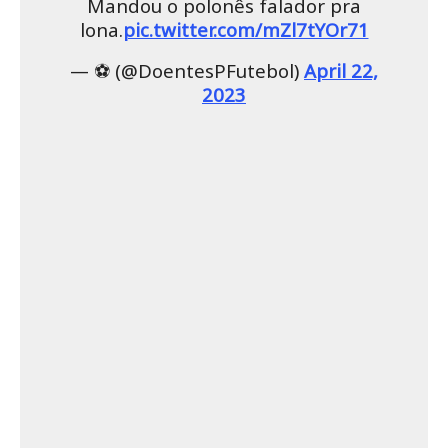
Mandou o polonês falador pra
lona.
pic.twitter.com/mZl7tYOr71
— ⚽ (@DoentesPFutebol)
April 22,
2023