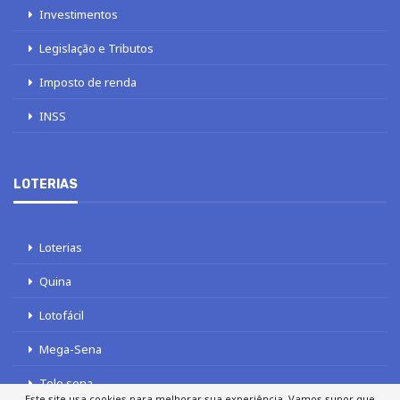
Investimentos
Legislação e Tributos
Imposto de renda
INSS
LOTERIAS
Loterias
Quina
Lotofácil
Mega-Sena
Tele sena
Este site usa cookies para melhorar sua experiência. Vamos supor que