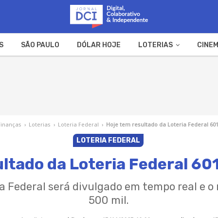
S
SÃO PAULO
DÓLAR HOJE
LOTERIAS
CINEM
A FAZENDA
WEB STORIES
Finanças
›
Loterias
›
Loteria Federal
›
Hoje tem resultado da Loteria Federal 60
LOTERIA FEDERAL
ultado da Loteria Federal 60
ia Federal será divulgado em tempo real e o
500 mil.