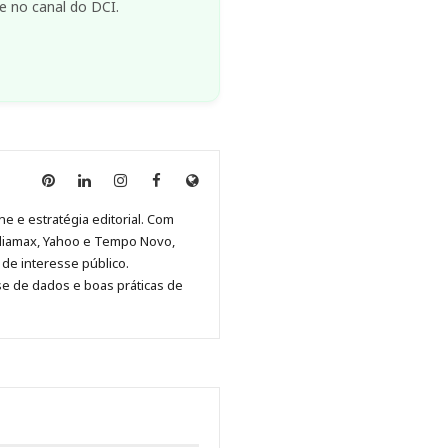
e no canal do DCI.
Anny
Anny
Anny
Anny
Site
Malagolini
Malagolini
Malagolini
Malagolini
de
ne e estratégia editorial. Com
no
no
no
no
Anny
diamax, Yahoo e Tempo Novo,
Pinterest
LinkedIn
Instagram
Facebook
Malagolini
de interesse público.
se de dados e boas práticas de