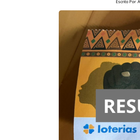
Escrito Por
A