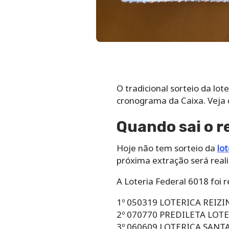
O tradicional sorteio da lo
cronograma da Caixa. Veja 
Quando sai o r
Hoje não tem sorteio da
lot
próxima extração será reali
A Loteria Federal 6018 foi r
1º 050319 LOTERICA REIZ
2º 070770 PREDILETA LOTE
3º 060609 LOTERICA SANTA