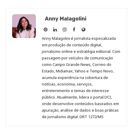
Anny Malagolini
Anny
Anny
Anny
Anny
Site
Malagolini
Malagolini
Malagolini
Malagolini
de
Anny Malagolini é jornalista especializada
no
no
no
no
Anny
em produção de conteúdo digital,
Pinterest
LinkedIn
Instagram
Facebook
Malagolini
jornalismo online e estratégia editorial. Com
passagem por veículos de comunicação
como Campo Grande News, Correio do
Estado, Midiamax, Yahoo e Tempo Novo,
acumula experiência na cobertura de
notícias, economia, serviços,
entretenimento e temas de interesse
público. Atualmente, lidera o portal DCI,
onde desenvolve conteúdos baseados em
apuração, análise de dados e boas práticas
de jornalismo digital. DRT 1272/MS