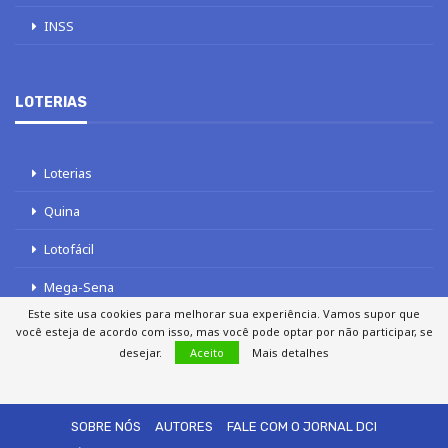
INSS
LOTERIAS
Loterias
Quina
Lotofácil
Mega-Sena
Este site usa cookies para melhorar sua experiência. Vamos supor que
Tele sena
você esteja de acordo com isso, mas você pode optar por não participar, se
desejar.
Aceito
Mais detalhes
SOBRE NÓS
AUTORES
FALE COM O JORNAL DCI