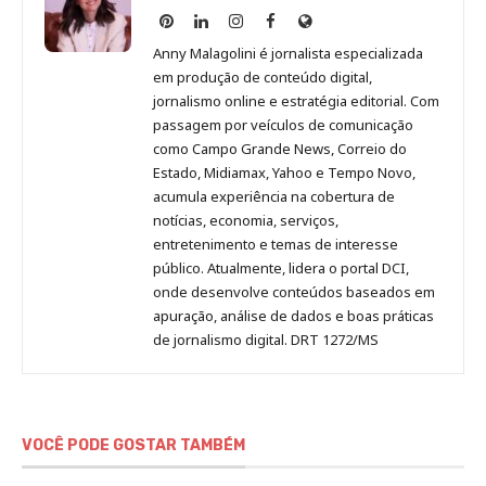
Anny
Anny
Anny
Anny
Site
Malagolini
Malagolini
Malagolini
Malagolini
de
Anny Malagolini é jornalista especializada
no
no
no
no
Anny
em produção de conteúdo digital,
Pinterest
LinkedIn
Instagram
Facebook
Malagolini
jornalismo online e estratégia editorial. Com
passagem por veículos de comunicação
como Campo Grande News, Correio do
Estado, Midiamax, Yahoo e Tempo Novo,
acumula experiência na cobertura de
notícias, economia, serviços,
entretenimento e temas de interesse
público. Atualmente, lidera o portal DCI,
onde desenvolve conteúdos baseados em
apuração, análise de dados e boas práticas
de jornalismo digital. DRT 1272/MS
VOCÊ PODE GOSTAR TAMBÉM