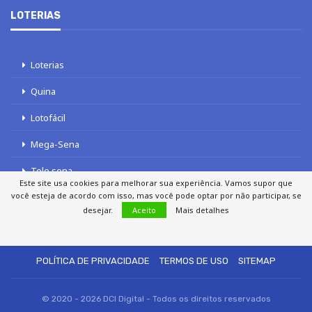
LOTERIAS
Loterias
Quina
Lotofácil
Mega-Sena
Tele sena
Este site usa cookies para melhorar sua experiência. Vamos supor que
você esteja de acordo com isso, mas você pode optar por não participar, se
desejar.
Aceito
Mais detalhes
SOBRE NÓS
AUTORES
FALE COM O JORNAL DCI
POLÍTICA DE PRIVACIDADE
TERMOS DE USO
SITEMAP
© 2020 - 2026 DCI Digital - Todos os direitos reservados