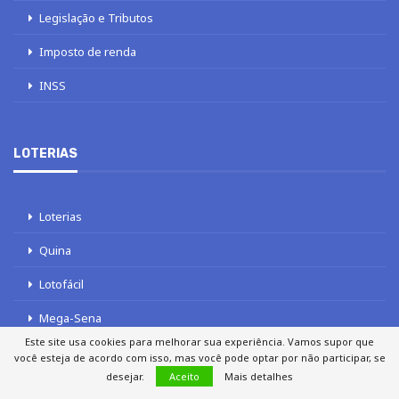
Legislação e Tributos
Imposto de renda
INSS
LOTERIAS
Loterias
Quina
Lotofácil
Mega-Sena
Este site usa cookies para melhorar sua experiência. Vamos supor que
Tele sena
você esteja de acordo com isso, mas você pode optar por não participar, se
desejar.
Aceito
Mais detalhes