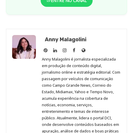
ENTRE NO CANAL
Anny Malagolini
Anny
Anny
Anny
Anny
Site
Malagolini
Malagolini
Malagolini
Malagolini
de
Anny Malagolini é jornalista especializada
no
no
no
no
Anny
em produção de conteúdo digital,
Pinterest
LinkedIn
Instagram
Facebook
Malagolini
jornalismo online e estratégia editorial. Com
passagem por veículos de comunicação
como Campo Grande News, Correio do
Estado, Midiamax, Yahoo e Tempo Novo,
acumula experiência na cobertura de
notícias, economia, serviços,
entretenimento e temas de interesse
público. Atualmente, lidera o portal DCI,
onde desenvolve conteúdos baseados em
apuração, análise de dados e boas práticas