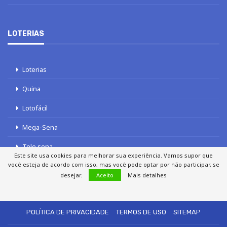
LOTERIAS
Loterias
Quina
Lotofácil
Mega-Sena
Tele sena
Este site usa cookies para melhorar sua experiência. Vamos supor que
você esteja de acordo com isso, mas você pode optar por não participar, se
desejar.
Aceito
Mais detalhes
SOBRE NÓS
AUTORES
FALE COM O JORNAL DCI
POLÍTICA DE PRIVACIDADE
TERMOS DE USO
SITEMAP