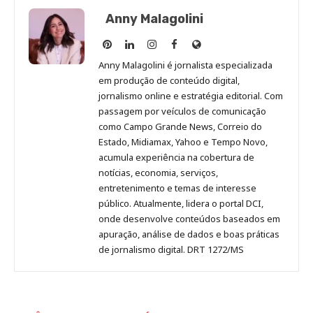
Anny Malagolini
Anny
Anny
Anny
Anny
Site
Malagolini
Malagolini
Malagolini
Malagolini
de
Anny Malagolini é jornalista especializada
no
no
no
no
Anny
em produção de conteúdo digital,
Pinterest
LinkedIn
Instagram
Facebook
Malagolini
jornalismo online e estratégia editorial. Com
passagem por veículos de comunicação
como Campo Grande News, Correio do
Estado, Midiamax, Yahoo e Tempo Novo,
acumula experiência na cobertura de
notícias, economia, serviços,
entretenimento e temas de interesse
público. Atualmente, lidera o portal DCI,
onde desenvolve conteúdos baseados em
apuração, análise de dados e boas práticas
de jornalismo digital. DRT 1272/MS