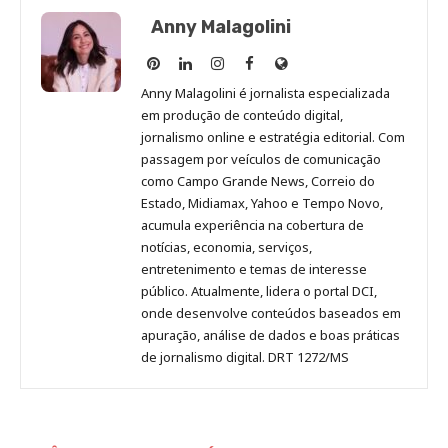
Anny Malagolini
Anny
Anny
Anny
Anny
Site
Malagolini
Malagolini
Malagolini
Malagolini
de
Anny Malagolini é jornalista especializada
no
no
no
no
Anny
em produção de conteúdo digital,
Pinterest
LinkedIn
Instagram
Facebook
Malagolini
jornalismo online e estratégia editorial. Com
passagem por veículos de comunicação
como Campo Grande News, Correio do
Estado, Midiamax, Yahoo e Tempo Novo,
acumula experiência na cobertura de
notícias, economia, serviços,
entretenimento e temas de interesse
público. Atualmente, lidera o portal DCI,
onde desenvolve conteúdos baseados em
apuração, análise de dados e boas práticas
de jornalismo digital. DRT 1272/MS