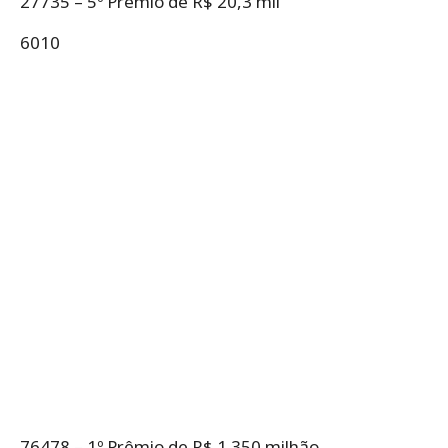
27735 – 5º Prêmio de R$ 20,3 mil
6010
76478 – 1º Prêmio de R$ 1.350 milhão