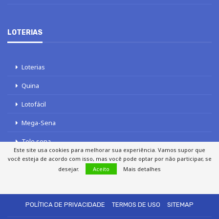
LOTERIAS
Loterias
Quina
Lotofácil
Mega-Sena
Tele sena
Este site usa cookies para melhorar sua experiência. Vamos supor que
você esteja de acordo com isso, mas você pode optar por não participar, se
desejar.
Aceito
Mais detalhes
SOBRE NÓS
AUTORES
FALE COM O JORNAL DCI
POLÍTICA DE PRIVACIDADE
TERMOS DE USO
SITEMAP