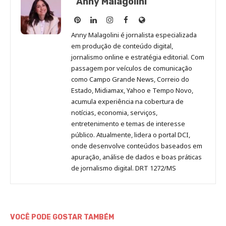
Anny Malagolini
Anny
Anny
Anny
Anny
Site
Malagolini
Malagolini
Malagolini
Malagolini
de
Anny Malagolini é jornalista especializada
no
no
no
no
Anny
em produção de conteúdo digital,
Pinterest
LinkedIn
Instagram
Facebook
Malagolini
jornalismo online e estratégia editorial. Com
passagem por veículos de comunicação
como Campo Grande News, Correio do
Estado, Midiamax, Yahoo e Tempo Novo,
acumula experiência na cobertura de
notícias, economia, serviços,
entretenimento e temas de interesse
público. Atualmente, lidera o portal DCI,
onde desenvolve conteúdos baseados em
apuração, análise de dados e boas práticas
de jornalismo digital. DRT 1272/MS
VOCÊ PODE GOSTAR TAMBÉM