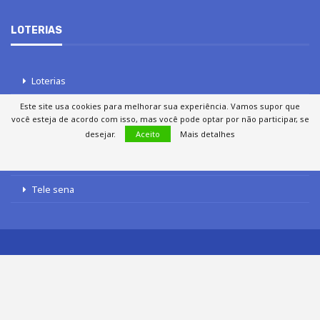
LOTERIAS
Loterias
Este site usa cookies para melhorar sua experiência. Vamos supor que
Quina
você esteja de acordo com isso, mas você pode optar por não participar, se
Lotofácil
desejar.
Aceito
Mais detalhes
Mega-Sena
Tele sena
SOBRE NÓS
AUTORES
FALE COM O JORNAL DCI
POLÍTICA DE PRIVACIDADE
TERMOS DE USO
SITEMAP