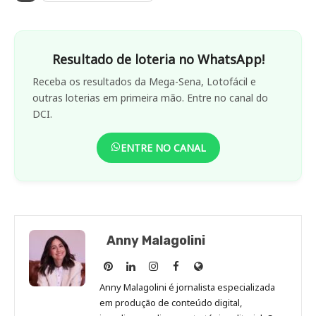
Resultado de loteria no WhatsApp!
Receba os resultados da Mega-Sena, Lotofácil e
outras loterias em primeira mão. Entre no canal do
DCI.
ENTRE NO CANAL
Anny Malagolini
Anny
Anny
Anny
Anny
Site
Malagolini
Malagolini
Malagolini
Malagolini
de
Anny Malagolini é jornalista especializada
no
no
no
no
Anny
em produção de conteúdo digital,