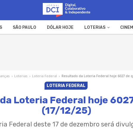
S
SÃO PAULO
DÓLAR HOJE
LOTERIAS
CINEM
A FAZENDA
WEB STORIES
nanças
›
Loterias
›
Loteria Federal
›
Resultado da Loteria Federal hoje 6027 de q
LOTERIA FEDERAL
da Loteria Federal hoje 602
(17/12/25)
eria Federal deste 17 de dezembro será divu