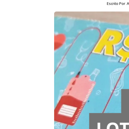
Escrito Por
A