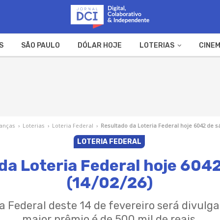
S
SÃO PAULO
DÓLAR HOJE
LOTERIAS
CINEM
A FAZENDA
WEB STORIES
nanças
›
Loterias
›
Loteria Federal
›
Resultado da Loteria Federal hoje 6042 de s
LOTERIA FEDERAL
da Loteria Federal hoje 604
(14/02/26)
ia Federal deste 14 de fevereiro será divulg
maior prêmio é de 500 mil de reais.