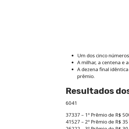
Um dos cinco números 
A milhar, a centena e 
A dezena final idêntic
prêmio.
Resultados dos
6041
37337 – 1º Prêmio de R$ 50
41527 – 2º Prêmio de R$ 35
26222 – 3º Prêmio de R$ 30