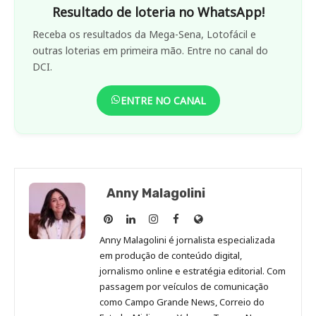
Resultado de loteria no WhatsApp!
Receba os resultados da Mega-Sena, Lotofácil e
outras loterias em primeira mão. Entre no canal do
DCI.
ENTRE NO CANAL
Anny Malagolini
Anny
Anny
Anny
Anny
Site
Malagolini
Malagolini
Malagolini
Malagolini
de
Anny Malagolini é jornalista especializada
no
no
no
no
Anny
em produção de conteúdo digital,
Pinterest
LinkedIn
Instagram
Facebook
Malagolini
jornalismo online e estratégia editorial. Com
passagem por veículos de comunicação
como Campo Grande News, Correio do