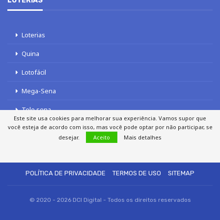
LOTERIAS
Loterias
Quina
Lotofácil
Mega-Sena
Tele sena
Este site usa cookies para melhorar sua experiência. Vamos supor que
você esteja de acordo com isso, mas você pode optar por não participar, se
desejar.
Aceito
Mais detalhes
SOBRE NÓS
AUTORES
FALE COM O JORNAL DCI
POLÍTICA DE PRIVACIDADE
TERMOS DE USO
SITEMAP
© 2020 - 2026 DCI Digital - Todos os direitos reservados