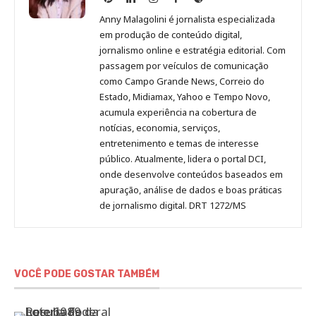
Malagolini
Malagolini
Malagolini
Malagolini
de
Anny Malagolini é jornalista especializada
no
no
no
no
Anny
em produção de conteúdo digital,
Pinterest
LinkedIn
Instagram
Facebook
Malagolini
jornalismo online e estratégia editorial. Com
passagem por veículos de comunicação
como Campo Grande News, Correio do
Estado, Midiamax, Yahoo e Tempo Novo,
acumula experiência na cobertura de
notícias, economia, serviços,
entretenimento e temas de interesse
público. Atualmente, lidera o portal DCI,
onde desenvolve conteúdos baseados em
apuração, análise de dados e boas práticas
de jornalismo digital. DRT 1272/MS
VOCÊ PODE GOSTAR TAMBÉM