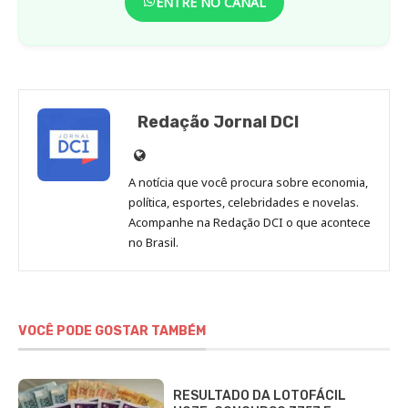
ENTRE NO CANAL
Redação Jornal DCI
Site
de
A notícia que você procura sobre economia,
Redação
política, esportes, celebridades e novelas.
Jornal
Acompanhe na Redação DCI o que acontece
no Brasil.
DCI
VOCÊ PODE GOSTAR TAMBÉM
RESULTADO DA LOTOFÁCIL