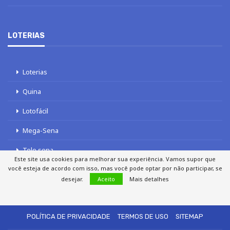
LOTERIAS
Loterias
Quina
Lotofácil
Mega-Sena
Tele sena
Este site usa cookies para melhorar sua experiência. Vamos supor que
você esteja de acordo com isso, mas você pode optar por não participar, se
desejar.
Aceito
Mais detalhes
SOBRE NÓS
AUTORES
FALE COM O JORNAL DCI
POLÍTICA DE PRIVACIDADE
TERMOS DE USO
SITEMAP