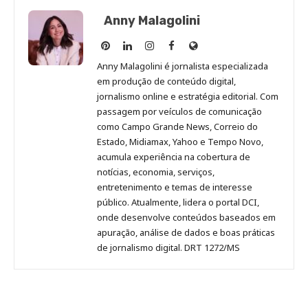
Anny Malagolini
Anny
Anny
Anny
Anny
Site
Malagolini
Malagolini
Malagolini
Malagolini
de
Anny Malagolini é jornalista especializada
no
no
no
no
Anny
em produção de conteúdo digital,
Pinterest
LinkedIn
Instagram
Facebook
Malagolini
jornalismo online e estratégia editorial. Com
passagem por veículos de comunicação
como Campo Grande News, Correio do
Estado, Midiamax, Yahoo e Tempo Novo,
acumula experiência na cobertura de
notícias, economia, serviços,
entretenimento e temas de interesse
público. Atualmente, lidera o portal DCI,
onde desenvolve conteúdos baseados em
apuração, análise de dados e boas práticas
de jornalismo digital. DRT 1272/MS