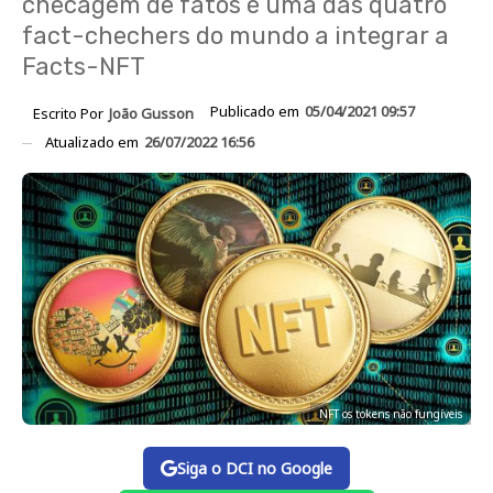
checagem de fatos é uma das quatro
fact-chechers do mundo a integrar a
Facts-NFT
Publicado em
05/04/2021 09:57
Escrito Por
João Gusson
Atualizado em
26/07/2022 16:56
NFT os tokens não fungíveis
Siga o DCI no Google