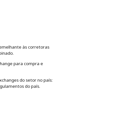
semelhante às corretoras
binado.
xchange para compra e
exchanges do setor no país:
egulamentos do país.