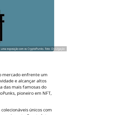
ork uma exposição com os CryptoPunks. Foto: Divulgação
e o mercado enfrente um
vidade e alcançar altos
uma das mais famosas do
toPunks, pioneiro em NFT,
olecionáveis ​​únicos com