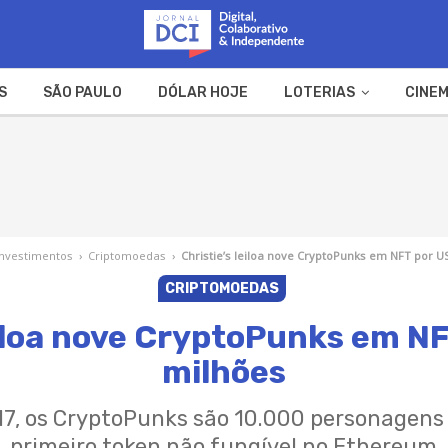
S
SÃO PAULO
DÓLAR HOJE
LOTERIAS
CINEM
A FAZENDA
WEB STORIES
Investimentos
›
Criptomoedas
›
Christie’s leiloa nove CryptoPunks em NFT por U
CRIPTOMOEDAS
eiloa nove CryptoPunks em N
milhões
, os CryptoPunks são 10.000 personagens 
primeiro token não fungível no Ethereum