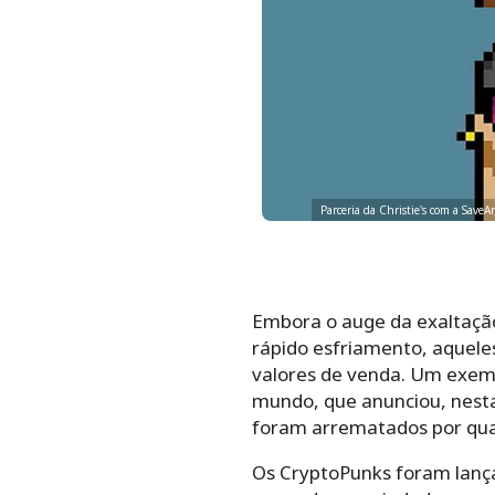
Parceria da Christie's com a Save
Embora o auge da exaltação
rápido esfriamento, aqueles
valores de venda.
Um exempl
mundo, que anunciou, nesta
foram arrematados por qua
Os CryptoPunks foram lança