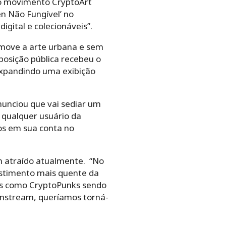
 o movimento CryptoArt
n Não Fungível’ no
igital e colecionáveis”.
romove a arte urbana e sem
xposição pública recebeu o
 expandindo uma
exibição
unciou que vai sediar um
, qualquer usuário da
os em sua conta no
êm atraído atualmente.
“No
stimento mais quente da
ros como CryptoPunks sendo
nstream, queríamos torná-