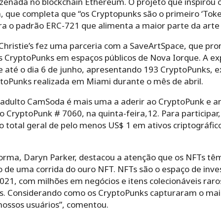
zenada no blockchain Ethereum. O projeto que inspirou
 que completa que “os Cryptopunks são o primeiro ‘Toke
a o padrão ERC-721 que alimenta a maior parte da arte d
 a Christie’s fez uma parceria com a SaveArtSpace, que p
r os CryptoPunks em espaços públicos de Nova Iorque. A e
ue até o dia 6 de junho, apresentando 193 CryptoPunks,
oPunks realizada em Miami durante o mês de abril.
adulto CamSoda é mais uma a aderir ao CryptoPunk e an
do CryptoPunk # 7060, na quinta-feira,12. Para participar
 total geral de pelo menos US$ 1 em ativos criptográfic
forma, Daryn Parker, destacou a atenção que os NFTs t
de uma corrida do ouro NFT. NFTs são o espaço de inve
021, com milhões em negócios e itens colecionáveis ​​ra
s. Considerando como os CryptoPunks capturaram o mai
 nossos usuários”, comentou.