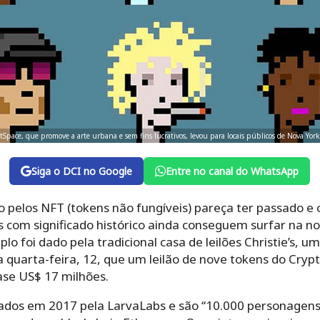
ArtSpace, que promove a arte urbana e sem fins lucrativos, levou para locais públicos de Nova Y
Siga o DCI no Google
Entre no canal do WhatsApp
 pelos NFT (tokens não fungíveis) pareça ter passado 
 com significado histórico ainda conseguem surfar na no
o foi dado pela tradicional casa de leilões Christie’s, 
 quarta-feira, 12, que um leilão de nove tokens do Cryp
se US$ 17 milhões.
dos em 2017 pela LarvaLabs e são “10.000 personagens c