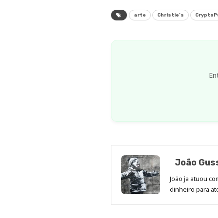
arte
Christie’s
CryptoP
En
João Gus
João ja atuou co
dinheiro para 