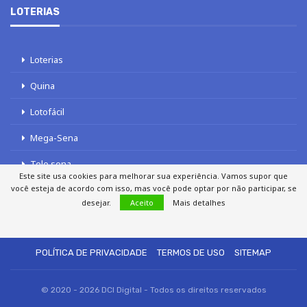
LOTERIAS
Loterias
Quina
Lotofácil
Mega-Sena
Tele sena
Este site usa cookies para melhorar sua experiência. Vamos supor que
você esteja de acordo com isso, mas você pode optar por não participar, se
desejar.
Aceito
Mais detalhes
SOBRE NÓS
AUTORES
FALE COM O JORNAL DCI
POLÍTICA DE PRIVACIDADE
TERMOS DE USO
SITEMAP
© 2020 - 2026 DCI Digital - Todos os direitos reservados