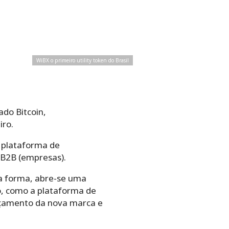
WiBX o primeiro utility token do Brasil
ado Bitcoin,
iro.
 plataforma de
 B2B (empresas).
sa forma, abre-se uma
o, como a plataforma de
ançamento da nova marca e