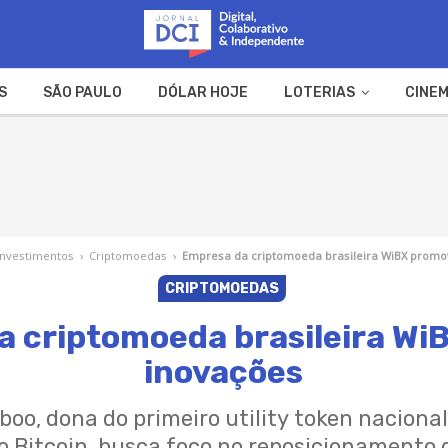
S
SÃO PAULO
DÓLAR HOJE
LOTERIAS
CINEM
A FAZENDA
WEB STORIES
Investimentos
›
Criptomoedas
›
Empresa da criptomoeda brasileira WiBX promo
CRIPTOMOEDAS
a criptomoeda brasileira Wi
inovações
boo, dona do primeiro utility token naciona
 Bitcoin, busca foco no reposicionamento