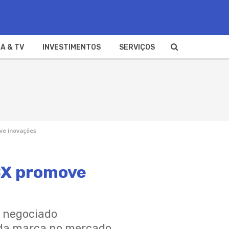
A & TV
INVESTIMENTOS
SERVIÇOS
ve inovações
BX promove
l negociado
 da marca no mercado