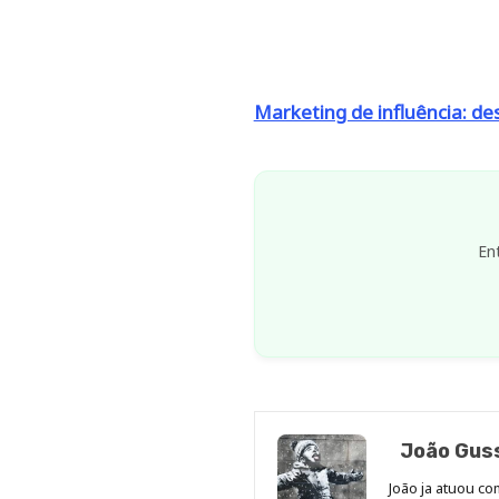
Marketing de influência: de
En
João Gus
João ja atuou co