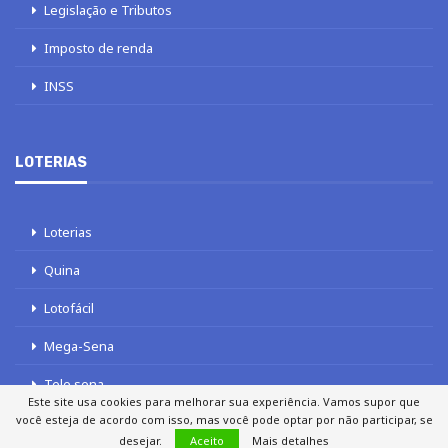
Legislação e Tributos
Imposto de renda
INSS
LOTERIAS
Loterias
Quina
Lotofácil
Mega-Sena
Tele sena
Este site usa cookies para melhorar sua experiência. Vamos supor que
você esteja de acordo com isso, mas você pode optar por não participar, se
desejar.
Aceito
Mais detalhes