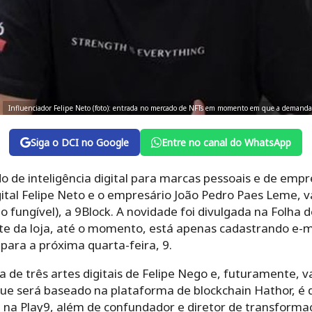
Influenciador Felipe Neto (foto): entrada no mercado de NFTs em momento em que a demanda 
Siga o DCI no Google
Entre no canal do WhatsApp
o de inteligência digital para marcas pessoais e de empr
gital Felipe Neto e o empresário João Pedro Paes Leme, v
o fungível), a 9Block.
A novidade foi divulgada na Folha d
ite da loja, até o momento, está apenas cadastrando e-ma
para a próxima quarta-feira, 9.
 de três artes digitais de Felipe Nego e, futuramente, va
que será baseado na plataforma de blockchain Hathor, é d
 na Play9, além de confundador e diretor de transformaç