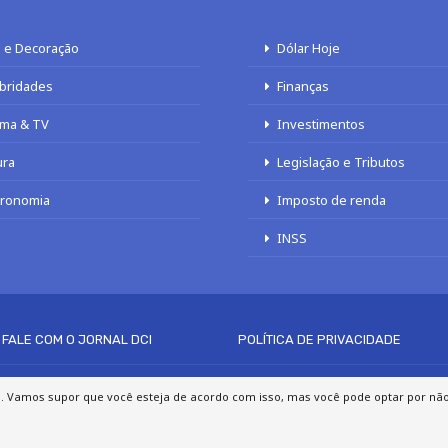
 e Decoração
Dólar Hoje
bridades
Finanças
ma & TV
Investimentos
ura
Legislação e Tributos
tronomia
Imposto de renda
INSS
FALE COM O JORNAL DCI
POLÍTICA DE PRIVACIDADE
© 2020 - 2026 DCI Digital - Todos os direitos reservados
a. Vamos supor que você esteja de acordo com isso, mas você pode optar por não p