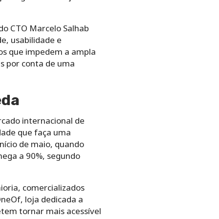
o do CTO Marcelo Salhab
e, usabilidade e
tivos que impedem a ampla
es por conta de uma
eda
cado internacional de
idade que faça uma
início de maio, quando
chega a 90%, segundo
oria, comercializados
OneOf, loja dedicada a
etem tornar mais acessível