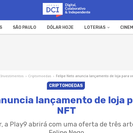
S
SÃO PAULO
DÓLAR HOJE
LOTERIAS
CINEM
A FAZENDA
WEB STORIES
Investimentos
›
Criptomoedas
›
Felipe Neto anuncia lançamento de loja para 
CRIPTOMOEDAS
anuncia lançamento de loja 
NFT
, a Play9 abrirá com uma oferta de três arte
Felipe Nego