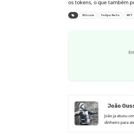
os tokens, o que também pod
Bitcoin
Felipe Neto
NFT
En
João Gus
João ja atuou co
dinheiro para 