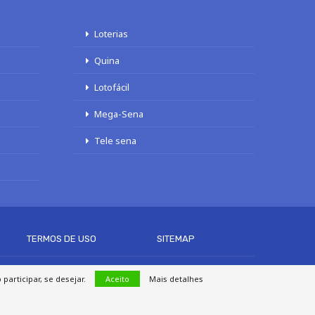
Loterias
Quina
Lotofácil
Mega-Sena
Tele sena
TERMOS DE USO
SITEMAP
articipar, se desejar.
Aceito
Mais detalhes