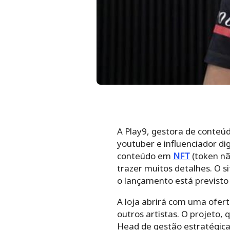
A Play9, gestora de conteúd
youtuber e influenciador di
conteúdo em
NFT
(token nã
trazer muitos detalhes. O s
o lançamento está previsto 
A loja abrirá com uma oferta
outros artistas.
O projeto, 
Head de gestão estratégica