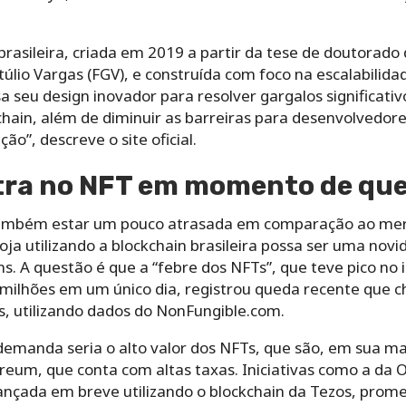
brasileira, criada em 2019 a partir da tese de doutorad
úlio Vargas (FGV), e construída com foco na escalabilidad
sa seu design inovador para resolver gargalos significa
chain, além de diminuir as barreiras para desenvolvedor
ão”, descreve o site oficial.
ntra no NFT em momento de qu
e também estar um pouco atrasada em comparação ao mer
oja utilizando a blockchain brasileira possa ser uma nov
ns.
A questão é que a “febre dos NFTs”, que teve pico no 
milhões em um único dia, registrou queda recente que 
s, utilizando dados do NonFungible.com.
manda seria o alto valor dos NFTs, que são, em sua mai
ereum, que conta com altas taxas. Iniciativas como a da 
lançada em breve utilizando o blockchain da Tezos, prom