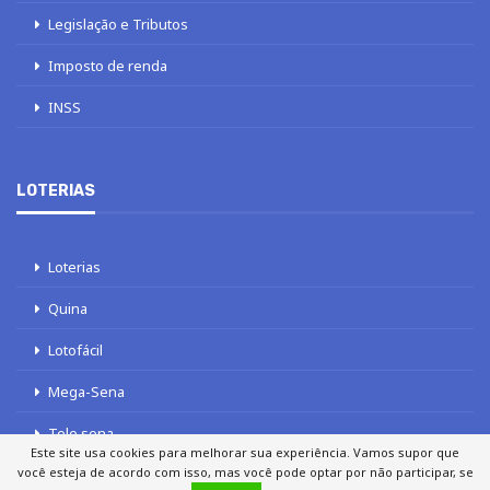
Legislação e Tributos
Imposto de renda
INSS
LOTERIAS
Loterias
Quina
Lotofácil
Mega-Sena
Tele sena
Este site usa cookies para melhorar sua experiência. Vamos supor que
você esteja de acordo com isso, mas você pode optar por não participar, se