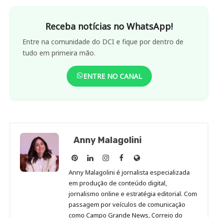
Receba notícias no WhatsApp!
Entre na comunidade do DCI e fique por dentro de
tudo em primeira mão.
ENTRE NO CANAL
Anny Malagolini
Anny
Anny
Anny
Anny
Site
Malagolini
Malagolini
Malagolini
Malagolini
de
Anny Malagolini é jornalista especializada
no
no
no
no
Anny
em produção de conteúdo digital,
Pinterest
LinkedIn
Instagram
Facebook
Malagolini
jornalismo online e estratégia editorial. Com
passagem por veículos de comunicação
como Campo Grande News, Correio do