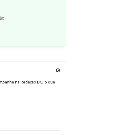
ão.
Site
de
Acompanhe na Redação DCI o que
Redação
Jornal
DCI