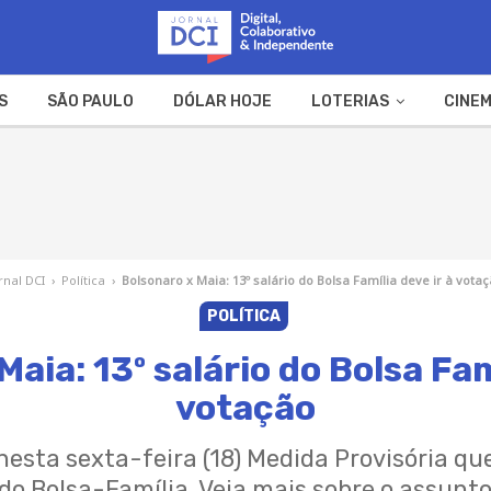
S
SÃO PAULO
DÓLAR HOJE
LOTERIAS
CINEM
A FAZENDA
WEB STORIES
rnal DCI
›
Política
›
Bolsonaro x Maia: 13º salário do Bolsa Família deve ir à vota
POLÍTICA
aia: 13º salário do Bolsa Fam
votação
esta sexta-feira (18) Medida Provisória que
do Bolsa-Família. Veja mais sobre o assunt