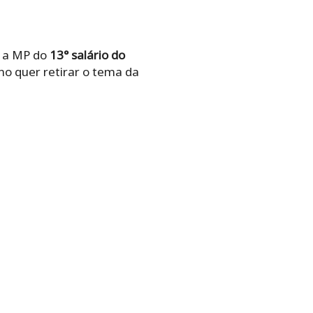
r a MP do
13° salário do
no quer retirar o tema da