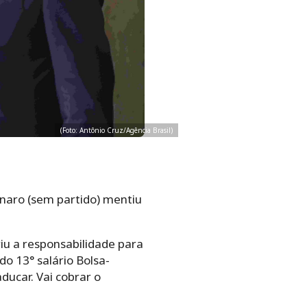
(Foto: Antônio Cruz/Agência Brasil)
onaro (sem partido) mentiu
riu a responsabilidade para
o 13° salário Bolsa-
ducar. Vai cobrar o