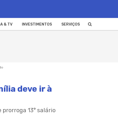
A & TV
INVESTIMENTOS
SERVIÇOS
ção
ília deve ir à
 prorroga 13° salário
o