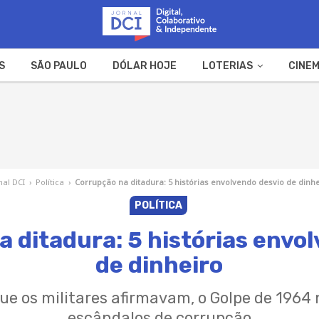
S
SÃO PAULO
DÓLAR HOJE
LOTERIAS
CINEM
A FAZENDA
WEB STORIES
nal DCI
›
Política
›
Corrupção na ditadura: 5 histórias envolvendo desvio de dinh
POLÍTICA
 ditadura: 5 histórias envo
de dinheiro
que os militares afirmavam, o Golpe de 196
escândalos de corrupção