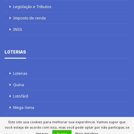
Legislação e Tributos
Imposto de renda
INSS
LOTERIAS
Loterias
Quina
Lotofácil
Mega-Sena
Tele sena
Este site usa cookies para melhorar sua experiência. Vamos supor que
você esteja de acordo com isso, mas você pode optar por não participar, se
desejar.
Aceito
Mais detalhes