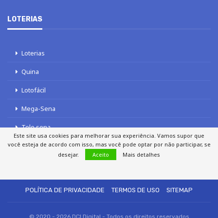
LOTERIAS
Loterias
Quina
Lotofácil
Mega-Sena
Tele sena
Este site usa cookies para melhorar sua experiência. Vamos supor que
você esteja de acordo com isso, mas você pode optar por não participar, se
desejar.
Aceito
Mais detalhes
SOBRE NÓS
AUTORES
FALE COM O JORNAL DCI
POLÍTICA DE PRIVACIDADE
TERMOS DE USO
SITEMAP
© 2020 - 2026 DCI Digital - Todos os direitos reservados