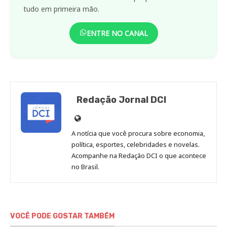
tudo em primeira mão.
ENTRE NO CANAL
Redação Jornal DCI
Site
de
A notícia que você procura sobre economia,
Redação
política, esportes, celebridades e novelas.
Jornal
Acompanhe na Redação DCI o que acontece
no Brasil.
DCI
VOCÊ PODE GOSTAR TAMBÉM