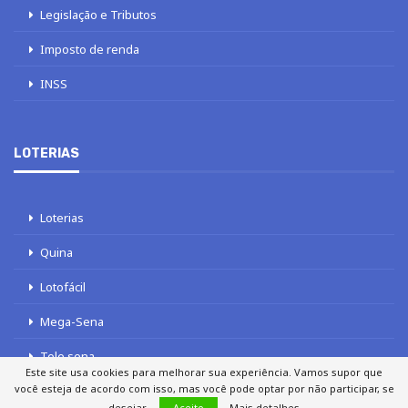
Legislação e Tributos
Imposto de renda
INSS
LOTERIAS
Loterias
Quina
Lotofácil
Mega-Sena
Tele sena
Este site usa cookies para melhorar sua experiência. Vamos supor que
você esteja de acordo com isso, mas você pode optar por não participar, se
desejar.
Aceito
Mais detalhes