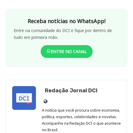
Receba notícias no WhatsApp!
Entre na comunidade do DCI e fique por dentro de
tudo em primeira mão.
ENTRE NO CANAL
Redação Jornal DCI
Site
de
A notícia que você procura sobre economia,
Redação
política, esportes, celebridades e novelas.
Jornal
Acompanhe na Redação DCI o que acontece
no Brasil.
DCI