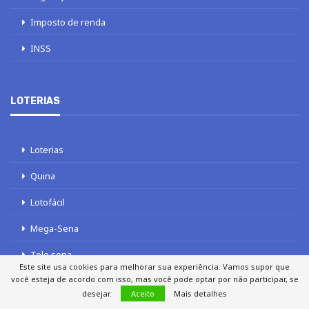
Imposto de renda
INSS
LOTERIAS
Loterias
Quina
Lotofácil
Mega-Sena
Tele sena
Este site usa cookies para melhorar sua experiência. Vamos supor que
você esteja de acordo com isso, mas você pode optar por não participar, se
desejar.
Aceito
Mais detalhes