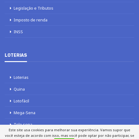
Legislação e Tributos
Imposto de renda
INSS
LOTERIAS
Loterias
Quina
Lotofácil
Mega-Sena
Tele sena
Este site usa cookies para melhorar sua experiência. Vamos supor que
você esteja de acordo com isso, mas você pode optar por não participar, se