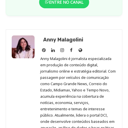
ENTRE NO CANAL
Anny Malagolini
Anny
Anny
Anny
Anny
Site
Malagolini
Malagolini
Malagolini
Malagolini
de
Anny Malagolini é jornalista especializada
no
no
no
no
Anny
em produção de conteúdo digital,
Pinterest
LinkedIn
Instagram
Facebook
Malagolini
jornalismo online e estratégia editorial. Com
passagem por veículos de comunicação
como Campo Grande News, Correio do
Estado, Midiamax, Yahoo e Tempo Novo,
acumula experiência na cobertura de
notícias, economia, serviços,
entretenimento e temas de interesse
público. Atualmente, lidera o portal DCI,
onde desenvolve conteúdos baseados em
apuração, análise de dados e boas práticas