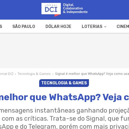
S
SÃO PAULO
DÓLAR HOJE
LOTERIAS
CINEM
A FAZENDA
WEB STORIES
ornal DCI
›
Tecnologia & Games
›
Signal é melhor que WhatsApp? Veja como us
TECNOLOGIA & GAMES
 melhor que WhatsApp? Veja 
 mensagens instantâneas ganhando projeç
com as críticas. Trata-se do Signal, que f
App e do Telegram, porém com mais privac