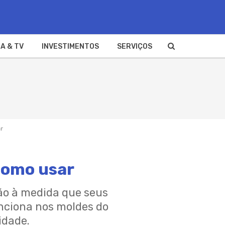
A & TV
INVESTIMENTOS
SERVIÇOS
ar
como usar
ão à medida que seus
unciona nos moldes do
idade.