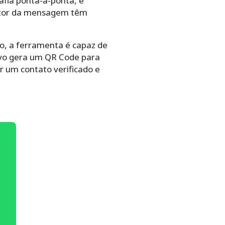
fia ponta-a-ponta, é
eptor da mensagem têm
to,
a ferramenta é capaz de
ivo gera um QR Code para
r um contato verificado e