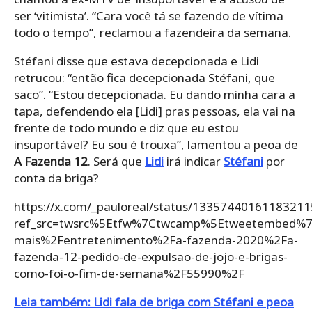
ser ‘vitimista’. “Cara você tá se fazendo de vítima
todo o tempo”, reclamou a fazendeira da semana.
Stéfani disse que estava decepcionada e Lidi
retrucou: “então fica decepcionada Stéfani, que
saco”. “Estou decepcionada. Eu dando minha cara a
tapa, defendendo ela [Lidi] pras pessoas, ela vai na
frente de todo mundo e diz que eu estou
insuportável? Eu sou é trouxa”, lamentou a peoa de
A Fazenda 12
. Será que
Lidi
irá indicar
Stéfani
por
conta da briga?
https://x.com/_pauloreal/status/13357440161183211
ref_src=twsrc%5Etfw%7Ctwcamp%5Etweetembed%7
mais%2Fentretenimento%2Fa-fazenda-2020%2Fa-
fazenda-12-pedido-de-expulsao-de-jojo-e-brigas-
como-foi-o-fim-de-semana%2F55990%2F
Leia também: Lidi fala de briga com Stéfani e peoa