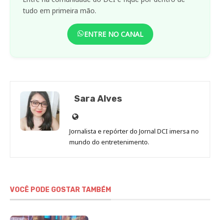
tudo em primeira mão.
ENTRE NO CANAL
Sara Alves
Site
de
Jornalista e repórter do Jornal DCI imersa no
Sara
mundo do entretenimento.
Alves
VOCÊ PODE GOSTAR TAMBÉM