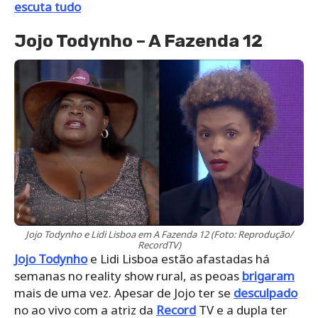
escuta tudo
Jojo Todynho – A Fazenda 12
Jojo Todynho e Lidi Lisboa em A Fazenda 12 (Foto: Reprodução/
RecordTV)
Jojo Todynho
e Lidi Lisboa estão afastadas há
semanas no reality show rural, as peoas
brigaram
mais de uma vez. Apesar de Jojo ter se
desculpado
no ao vivo com a atriz da
Record
TV e a dupla ter