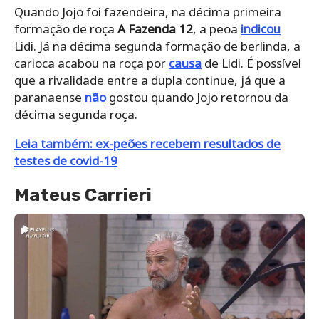
Quando Jojo foi fazendeira, na décima primeira
formação de roça
A Fazenda 12
, a peoa
indicou
Lidi. Já na décima segunda formação de berlinda, a
carioca acabou na roça por
causa
de Lidi. É possível
que a rivalidade entre a dupla continue, já que a
paranaense
não
gostou quando Jojo retornou da
décima segunda roça.
Leia também: ex-peões recebem resultados de
testes de covid-19
Mateus Carrieri