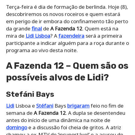
Terça-feira é dia de formação de berlinda. Hoje (8),
descobriremos os novos roceiros e quem estará
em perigo de ir embora do confinamento tão perto
da grande
final
de
A Fazenda 12
. Quem está na
mira de
Lidi Lisboa
? A
fazendeira
será a primeira
participante a indicar alguém para a roça durante o
programa ao vivo desta noite.
A Fazenda 12 – Quem são os
possíveis alvos de Lidi?
Stefáni Bays
Lidi
Lisboa e
Stéfani
Bays
brigaram
feio no fim de
semana de
A Fazenda 12
. A dupla se desentendeu
antes do início de uma dinâmica na noite de
domingo
e a discussão foi cheia de gritos. A atriz
chamou a ex-MTV de ‘insuportável’ e a acusou de