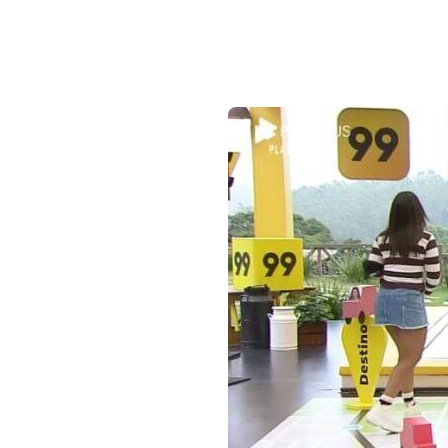
Leia também: Jake diz que s
Lipe faturou R
No meio do mês de outubro
poderiam faturar até R$ 30
explicava as regras do jog