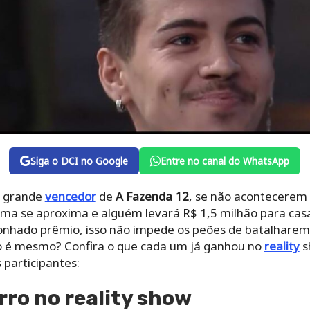
Siga o DCI no Google
Entre no canal do WhatsApp
o grande
vencedor
de
A Fazenda 12
, se não acontecerem
ma se aproxima e alguém levará R$ 1,5 milhão para cas
 sonhado prêmio, isso não impede os peões de batalhare
o é mesmo? Confira o que cada um já ganhou no
reality
s
 participantes:
rro no reality show