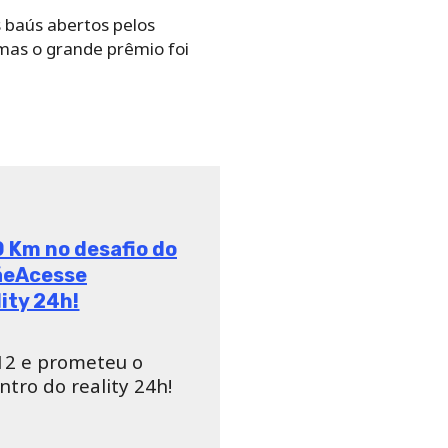
s baús abertos pelos
mas o grande prêmio foi
ivo ’99 taxi’.
Tays Reis
foi a
ivo. A peoa também pode
i Bays
.