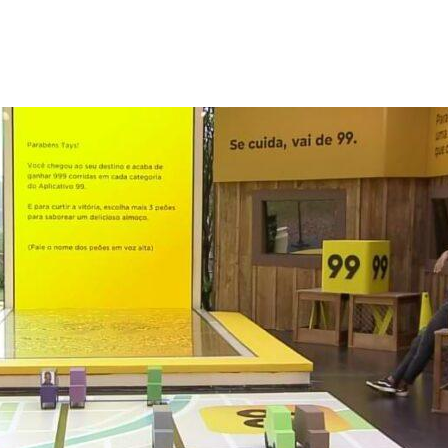
Tays (Foto: Reprodução/Playplus)
e sentiu traída por Tays
$ 20 mil em A Fazenda 12
, os peões de
A Fazenda 12
realizaram o
Tacobol
, na di
 mil.
Mariano
, que na época era o fazendeiro, leu o inf
o: “todos começam a atividade com R$ 30 mil, porém a c