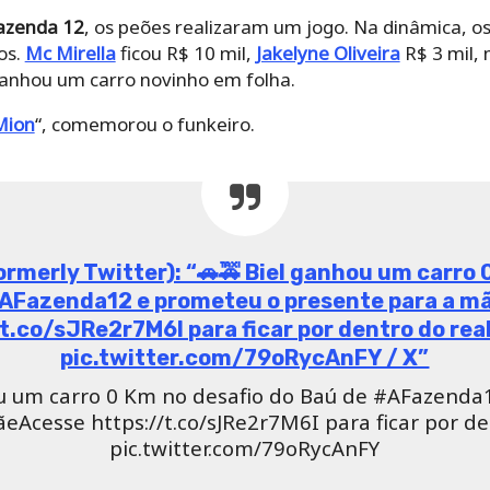
azenda 12
, os peões realizaram um jogo. Na dinâmica, o
os.
Mc Mirella
ficou R$ 10 mil,
Jakelyne Oliveira
R$ 3 mil, 
ganhou um carro novinho em folha.
Mion
“, comemorou o funkeiro.
ou viagens de taxi
A Fazenda 12
realizaram um jogo patrocinado pelo aplicat
ca e ganhou 999 corridas em cada categoria do aplicat
inamento para um almoço especial:
Mariano
,
Biel
e
Stéfan