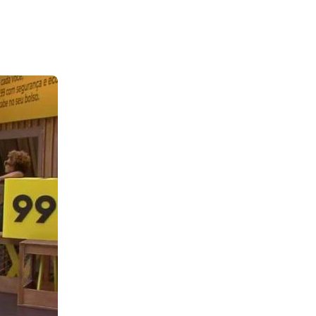
nâmica os participantes
ormativo da produção que
ada rodada, em ordem