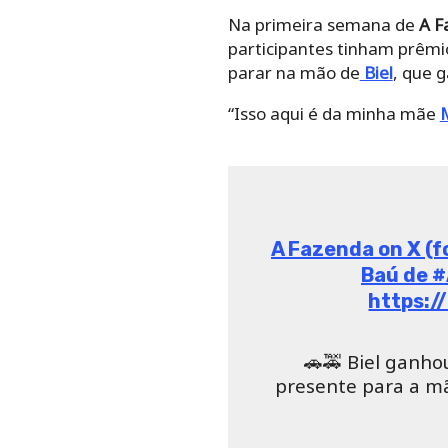
Na primeira semana de
A F
participantes tinham prêmi
parar na mão de
Biel
, que 
“Isso aqui é da minha mãe
Tays Reis ganh
No sábado (5), os peões de
grande vencedora da dinâmi
levar três colegas de conf