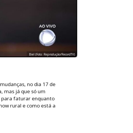
Biel (Foto: Reprodução/RecordTV)
 mudanças, no dia 17 de
a, mas já que só um
m para faturar enquanto
how rural e como está a