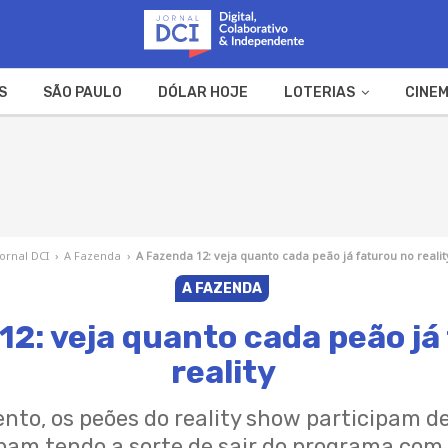
S
SÃO PAULO
DÓLAR HOJE
LOTERIAS
CINEM
A FAZENDA
WEB STORIES
Jornal DCI
›
A Fazenda
›
A Fazenda 12: veja quanto cada peão já faturou no realit
A FAZENDA
12: veja quanto cada peão já
reality
nto, os peões do reality show participam de
am tendo a sorte de sair do programa com