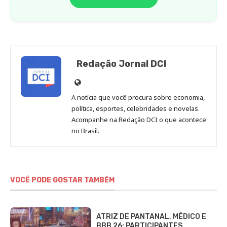
Redação Jornal DCI
Site
de
A notícia que você procura sobre economia,
Redação
política, esportes, celebridades e novelas.
Jornal
Acompanhe na Redação DCI o que acontece
no Brasil.
DCI
VOCÊ PODE GOSTAR TAMBÉM
ATRIZ DE PANTANAL, MÉDICO E
BBB 26: PARTICIPANTES