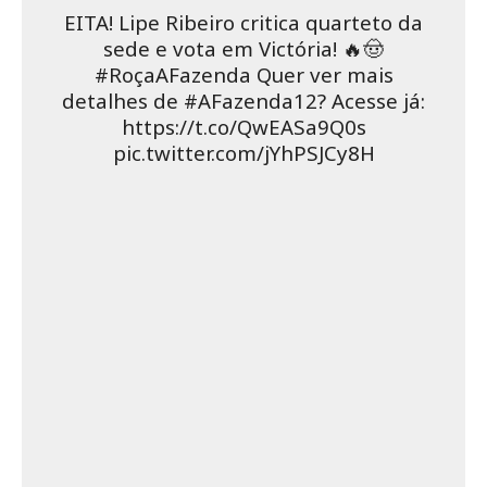
EITA! Lipe Ribeiro critica quarteto da
sede e vota em Victória! 🔥🤠
#RoçaAFazenda Quer ver mais
detalhes de #AFazenda12? Acesse já:
https://t.co/QwEASa9Q0s
pic.twitter.com/jYhPSJCy8H