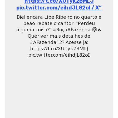
https://t.co/XUTyk2BMLJ
pic.twitter.com/eihdJL82oI / X”
Biel encara Lipe Ribeiro no quarto e
peão rebate o cantor: “Perdeu
alguma coisa?” #RoçaAFazenda 🤠🔥
Quer ver mais detalhes de
#AFazenda12? Acesse já:
https://t.co/XUTyk2BMLJ
pic.twitter.com/eihdJL82oI