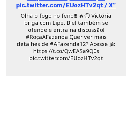
pic.twitter.com/EUozHTv2qt / X”
Olha o fogo no feno!!! 🔥😶 Victória
briga com Lipe, Biel também se
ofende e entra na discussão!
#RoçaAFazenda Quer ver mais
detalhes de #AFazenda12? Acesse já:
https://t.co/QwEASa9Q0s
pic.twitter.com/EUozHTv2qt