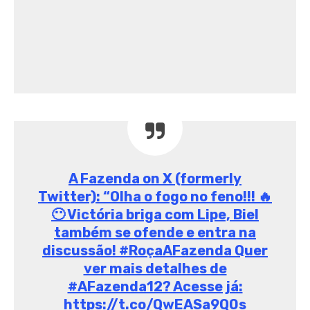
A Fazenda on X (formerly
Twitter): “Olha o fogo no feno!!! 🔥
😶 Victória briga com Lipe, Biel
também se ofende e entra na
discussão! #RoçaAFazenda Quer
ver mais detalhes de
#AFazenda12? Acesse já:
https://t.co/QwEASa9Q0s