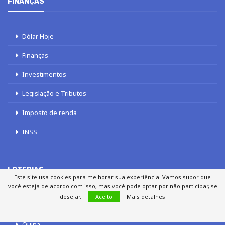
FINANÇAS
Dólar Hoje
Finanças
Investimentos
Legislação e Tributos
Imposto de renda
INSS
LOTERIAS
Este site usa cookies para melhorar sua experiência. Vamos supor que
você esteja de acordo com isso, mas você pode optar por não participar, se
desejar.
Aceito
Mais detalhes
Loterias
Quina