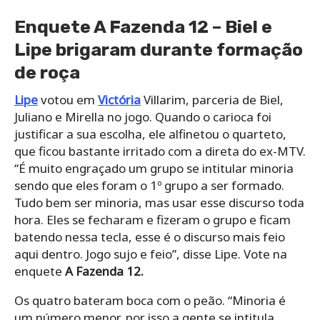
Enquete A Fazenda 12 – Biel e
Lipe brigaram durante formação
de roça
Lipe
votou em
Victória
Villarim, parceria de Biel,
Juliano e Mirella no jogo. Quando o carioca foi
justificar a sua escolha, ele alfinetou o quarteto,
que ficou bastante irritado com a direta do ex-MTV.
“É muito engraçado um grupo se intitular minoria
sendo que eles foram o 1º grupo a ser formado.
Tudo bem ser minoria, mas usar esse discurso toda
hora. Eles se fecharam e fizeram o grupo e ficam
batendo nessa tecla, esse é o discurso mais feio
aqui dentro. Jogo sujo e feio”, disse Lipe. Vote na
enquete
A Fazenda 12.
Os quatro bateram boca com o peão. “Minoria é
um número menor, por isso a gente se intitula