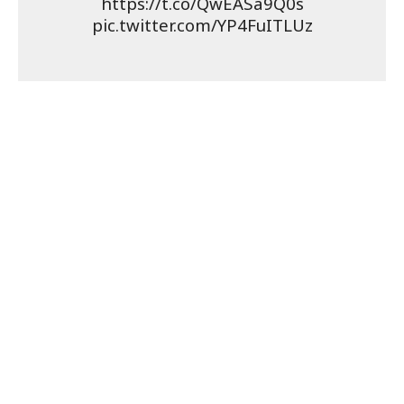
https://t.co/QwEASa9Q0s
pic.twitter.com/YP4FuITLUz