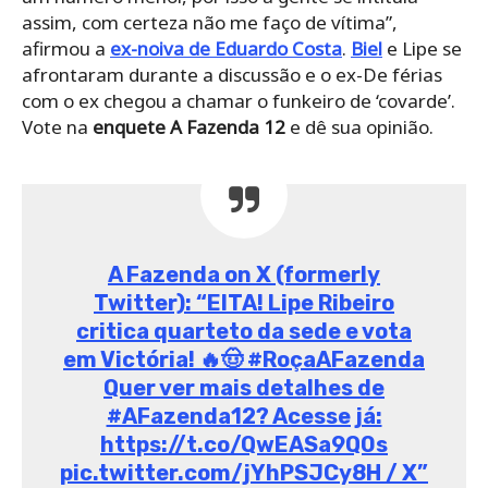
assim, com certeza não me faço de vítima”,
afirmou a
ex-noiva de Eduardo Costa
.
Biel
e Lipe se
afrontaram durante a discussão e o ex-De férias
com o ex chegou a chamar o funkeiro de ‘covarde’.
Vote na
enquete A Fazenda 12
e dê sua opinião.
A Fazenda on X (formerly
Twitter): “EITA! Lipe Ribeiro
critica quarteto da sede e vota
em Victória! 🔥🤠 #RoçaAFazenda
Quer ver mais detalhes de
#AFazenda12? Acesse já:
https://t.co/QwEASa9Q0s
pic.twitter.com/jYhPSJCy8H / X”