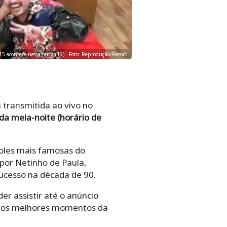
15 acontece nesta terça (19) - Foto: Reprodução/Record
 transmitida ao vivo no
 da meia-noite (horário de
oles mais famosas do
or Netinho de Paula,
sucesso na década de 90.
 assistir até o anúncio
, os melhores momentos da