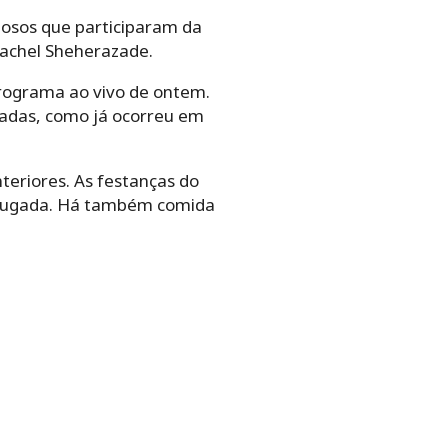
mosos que participaram da
achel Sheherazade.
programa ao vivo de ontem.
iadas, como já ocorreu em
eriores. As festanças do
adrugada. Há também comida