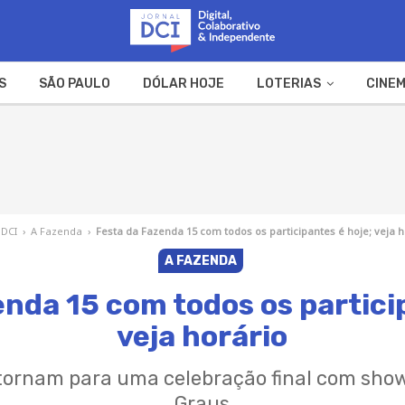
S
SÃO PAULO
DÓLAR HOJE
LOTERIAS
CINEM
A FAZENDA
WEB STORIES
 DCI
›
A Fazenda
›
Festa da Fazenda 15 com todos os participantes é hoje; veja h
A FAZENDA
nda 15 com todos os partici
veja horário
etornam para uma celebração final com sho
Graus