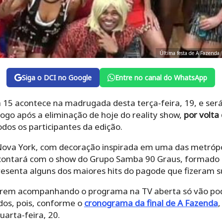
Última festa de A Fazenda 
Siga o DCI no Google
Entre no canal do WhatsApp
 15 acontece na madrugada desta terça-feira, 19, e será
ogo após a eliminação de hoje do reality show,
por volta
odos os participantes da edição.
 Nova York, com decoração inspirada em uma das metróp
ntará com o show do Grupo Samba 90 Graus, formado p
presenta alguns dos maiores hits do pagode que fizeram 
rem acompanhando o programa na TV aberta só vão poder
os, pois, conforme o
cronograma da final de A Fazenda
uarta-feira, 20.