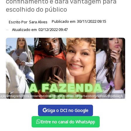
confinamento e dará vantagem para
escolhido do público
Publicado em
30/11/2022 09:15
Escrito Por
Sara Alves
Atualizado em
02/12/2022 09:47
produção/Instagram/@dra.deolanebezerra /@pele.milflows /@barbaraborgesoficial/@petalagb
Siga o DCI no Google
Entre no canal do WhatsApp