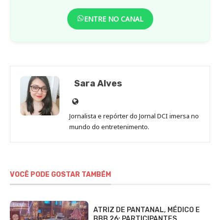
ENTRE NO CANAL
Sara Alves
Site
de
Jornalista e repórter do Jornal DCI imersa no
Sara
mundo do entretenimento.
Alves
VOCÊ PODE GOSTAR TAMBÉM
ATRIZ DE PANTANAL, MÉDICO E
BBB 26: PARTICIPANTES