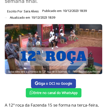
semana final.
Publicado em
10/12/2023 18:39
Escrito Por
Sara Alves
Atualizado em
10/12/2023 18:39
Saiba como será a dinâmica da 12ª roça de A Fazenda 15 - Foto: Reprodução/Record
Siga o DCI no Google
Entre no canal do WhatsApp
A 12º roça da Fazenda 15 se forma na terça-feira,