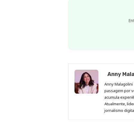
En
Anny Mala
Anny Malagolini 
passagem por v
acumula experiên
Atualmente, lid
jornalismo digit