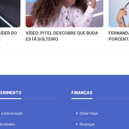
LÍDER DO
VÍDEO: PITEL DESCOBRE QUE BUDA
FERNANDA
E
ESTÁ SOLTEIRO
PORCENT
ENIMENTO
FINANÇAS
 e Decoração
Dólar Hoje
bridades
Finanças