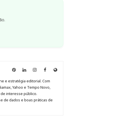
ão.
Anny
Anny
Anny
Anny
Site
Malagolini
Malagolini
Malagolini
Malagolini
de
ne e estratégia editorial. Com
no
no
no
no
Anny
diamax, Yahoo e Tempo Novo,
Pinterest
LinkedIn
Instagram
Facebook
Malagolini
de interesse público.
se de dados e boas práticas de