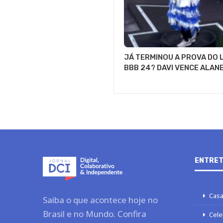
JÁ TERMINOU A PROVA DO 
BBB 24? DAVI VENCE ALAN
ENTRET
Casa
Saiba o que acontece hoje no
Brasil e no Mundo. Confira
Cele