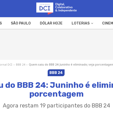
S
SÃO PAULO
DÓLAR HOJE
LOTERIAS
CINEM
A FAZENDA
WEB STORIES
Jornal DCI
›
BBB 24
›
Quem saiu do BBB 24: Juninho é eliminado; veja porcentage
BBB 24
 do BBB 24: Juninho é elimi
porcentagem
Agora restam 19 participantes do BBB 24