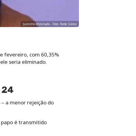
Juninho eliminado - Foto: Rede Globo
 de fevereiro, com 60,35%
ele seria eliminado.
 24
 – a menor rejeição do
O papo é transmitido