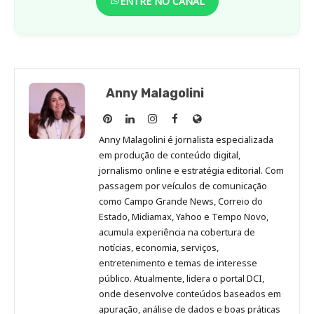
ENTRE NO CANAL
Anny Malagolini
Anny
Anny
Anny
Anny
Site
Malagolini
Malagolini
Malagolini
Malagolini
de
Anny Malagolini é jornalista especializada
no
no
no
no
Anny
em produção de conteúdo digital,
Pinterest
LinkedIn
Instagram
Facebook
Malagolini
jornalismo online e estratégia editorial. Com
passagem por veículos de comunicação
como Campo Grande News, Correio do
Estado, Midiamax, Yahoo e Tempo Novo,
acumula experiência na cobertura de
notícias, economia, serviços,
entretenimento e temas de interesse
público. Atualmente, lidera o portal DCI,
onde desenvolve conteúdos baseados em
apuração, análise de dados e boas práticas