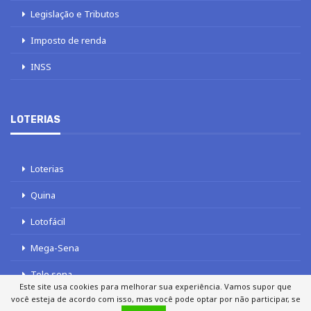
Legislação e Tributos
Imposto de renda
INSS
LOTERIAS
Loterias
Quina
Lotofácil
Mega-Sena
Tele sena
Este site usa cookies para melhorar sua experiência. Vamos supor que
você esteja de acordo com isso, mas você pode optar por não participar, se