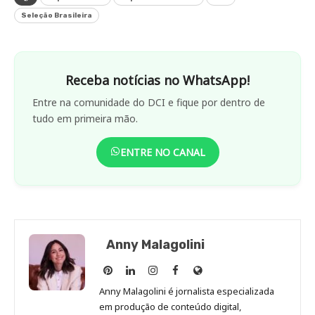
Seleção Brasileira
Receba notícias no WhatsApp!
Entre na comunidade do DCI e fique por dentro de
tudo em primeira mão.
ENTRE NO CANAL
Anny Malagolini
Anny
Anny
Anny
Anny
Site
Malagolini
Malagolini
Malagolini
Malagolini
de
Anny Malagolini é jornalista especializada
no
no
no
no
Anny
em produção de conteúdo digital,