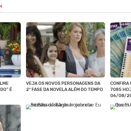
M
ILME
VEJA OS NOVOS PERSONAGENS DA
CONFIRA 
DO” É
2ª FASE DA NOVELA ALÉM DO TEMPO
7085 HOJ
06/08/2