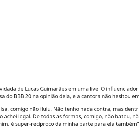
onvidada de Lucas Guimarães em uma live. O influenciador
a do BBB 20 na opinião dela, e a cantora não hesitou em 
falsa, comigo não fluiu. Não tenho nada contra, mas den
o achei legal. De todas as formas, comigo, não bateu, n
 mim, é super-recíproco da minha parte para ela também”, 