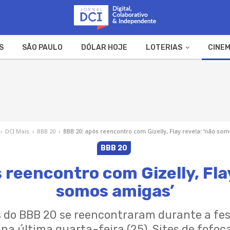
S
SÃO PAULO
DÓLAR HOJE
LOTERIAS
CINEM
A FAZENDA
WEB STORIES
›
DCI Mais
›
BBB 20
›
BBB 20: após reencontro com Gizelly, Flay revela: ‘não so
BBB 20
 reencontro com Gizelly, Flay
somos amigas’
 do BBB 20 se reencontraram durante a fes
a última quarta-feira (25). Sites de fof