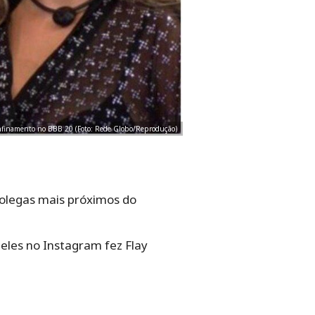
onfinamento no BBB 20 (Foto: Rede Globo/Reprodução)
colegas mais próximos do
.
eles no Instagram fez Flay