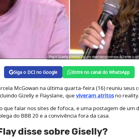
Flay e Gizelly tiveram alguns desentendimentos durante o c
Siga o DCI no Google
Entre no canal do WhatsApp
rcela McGowan na última quarta-feira (16) reuniu seus 
luindo Gizelly e Flayslane, que
viveram atritos
no reality
o que falar nos sites de fofoca, e uma postagem de um d
olega do BBB 20 e a convivência fora da casa.
lay disse sobre Giselly?