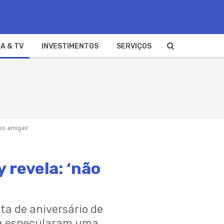
A & TV
INVESTIMENTOS
SERVIÇOS
mos amigas’
 revela: ‘não
ta de aniversário de
oca especularam uma