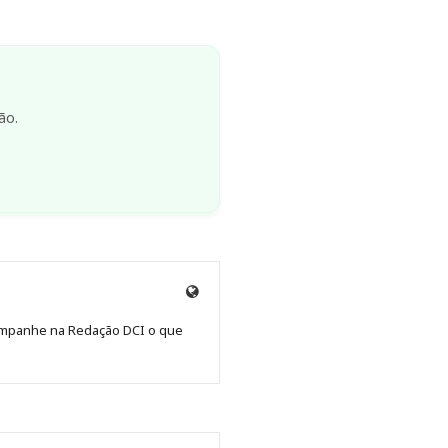
ão.
Site
de
Acompanhe na Redação DCI o que
Redação
Jornal
DCI