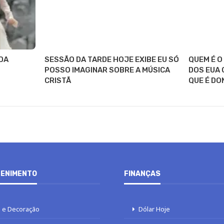
DA
SESSÃO DA TARDE HOJE EXIBE EU SÓ
QUEM É O
POSSO IMAGINAR SOBRE A MÚSICA
DOS EUA 
CRISTÃ
QUE É DO
ENIMENTO
FINANÇAS
 e Decoração
Dólar Hoje