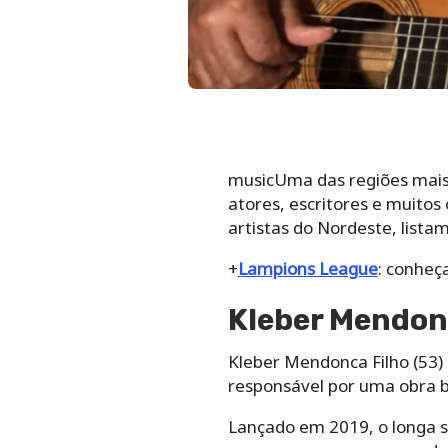
musicUma das regiões mais d
atores, escritores e muito
artistas do Nordeste, lista
+
Lampions League
: conheç
Kleber Mendonc
Kleber Mendonca Filho (53) é
responsável por uma obra br
Lançado em 2019, o longa 