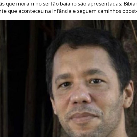
ãs que moram no sertão baiano são apresentadas: Bibiana
te que aconteceu na infância e seguem caminhos oposto