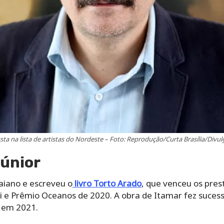
sta na lista de artistas do Nordeste – Foto: Reprodução/Curta Brasília/Divu
Júnior
baiano e escreveu o
livro Torto Arado
, que venceu os pres
 e Prêmio Oceanos de 2020. A obra de Itamar fez sucesso 
 em 2021.