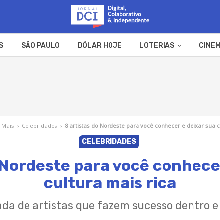
S
SÃO PAULO
DÓLAR HOJE
LOTERIAS
CINEM
A FAZENDA
WEB STORIES
 Mais
›
Celebridades
›
8 artistas do Nordeste para você conhecer e deixar sua c
CELEBRIDADES
 Nordeste para você conhece
cultura mais rica
ada de artistas que fazem sucesso dentro e 