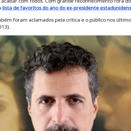
cabar com todos. Com grande reconhecimento fora do pa
a
lista de favoritos do ano do ex-presidente estadunide
mbém foram aclamados pela crítica e o público nos últim
013).