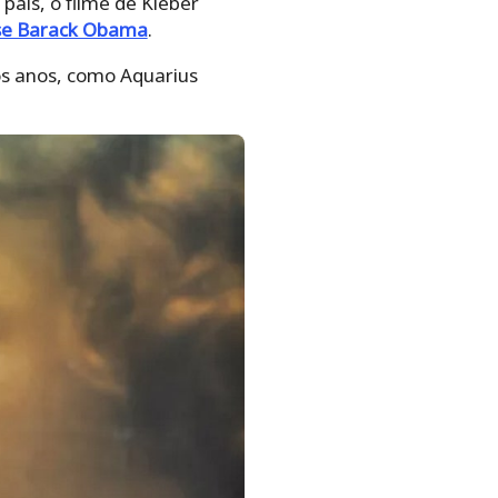
ís, o filme de Kleber
nse Barack Obama
.
os anos, como Aquarius