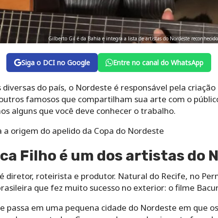
Gilberto Gil é da Bahia e integra a lista de artistas do Nordeste reconhec
Siga o DCI no Google
Entre no canal do WhatsApp
iversas do país, o Nordeste é responsável pela criação
s outros famosos que compartilham sua arte com o públi
mos alguns que você deve conhecer o trabalho.
a a origem do apelido da Copa do Nordeste
a Filho é um dos artistas do 
 diretor, roteirista e produtor. Natural do Recife, no Pe
asileira que fez muito sucesso no exterior: o filme Bacu
se passa em uma pequena cidade do Nordeste em que os