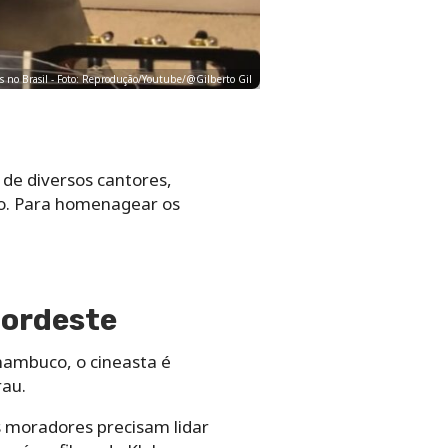
idos no Brasil - Foto: Reprodução/Youtube/@Gilberto Gil
 de diversos cantores,
co. Para homenagear os
Nordeste
rnambuco, o cineasta é
rau.
 moradores precisam lidar